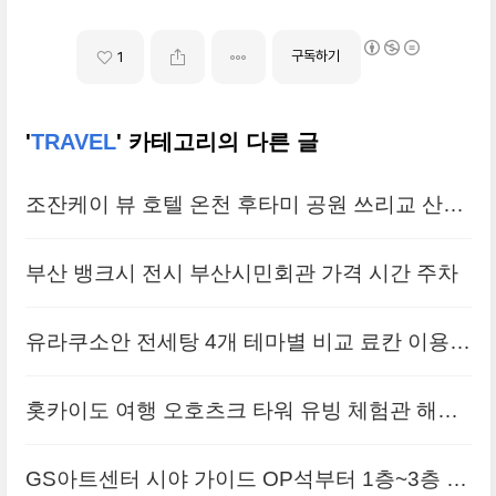
구독하기
1
'
TRAVEL
' 카테고리의 다른 글
조잔케이 뷰 호텔 온천 후타미 공원 쓰리교 산책
길
부산 뱅크시 전시 부산시민회관 가격 시간 주차
유라쿠소안 전세탕 4개 테마별 비교 료칸 이용
방법 시간
홋카이도 여행 오호츠크 타워 유빙 체험관 해저
터널
GS아트센터 시야 가이드 OP석부터 1층~3층 객