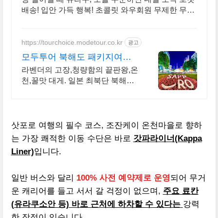
배송! 입안 가득 행복! 초콜릿 와우회원 무제한 무료
배송으로 만나세요.
https://tourchoice.modetour.co.kr
광고
모두투어 북해도 패키지여행
온천,대게,야경 하면 북해도
라벤더의 고장,청량함의 끝판왕,온
천,꿀맛 대게. 일본 최북단 북해도
로 함께 떠나요 2026년 여행은 시
원한 홋카이도 보랏빛 향기 라벤더
속으로 GO GO
삿포로 여행의 필수 코스, 조잔케이 온천마을로 향하
는 가장 쾌적한 이동 수단은 바로
갓파라이너(Kappa
Liner)
입니다.
일반 버스와 달리
100% 사전 예약제로 운영
되어 무거
운 캐리어를 들고 서서 갈 걱정이 없으며,
주요 료칸
(유라쿠소안 등) 바로 근처에 하차할 수 있다는
강력
한 장점이 있습니다.