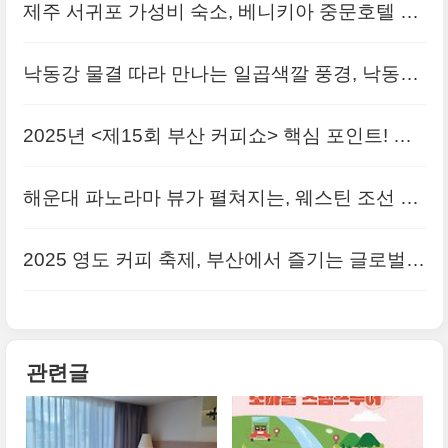
제주 서귀포 가성비 숙소, 베니키아 중문호텔 스
탠다드 트윈룸 연박 후기
낙동강 물결 따라 만나는 일곱색깔 풍경, 낙동강
따라 모바일 스탬프투어
2025년 <제15회 부산 커피쇼> 핵심 포인트! 스
타벅스부터 로컬 스페셜티까지
해운대 파노라마 뷰가 펼쳐지는, 웨스틴 조선 호
텔 부산 [부산 호캉스 추천]
2025 영도 커피 축제, 부산에서 즐기는 글로벌
커피 애호가들의 페스티벌
관련글