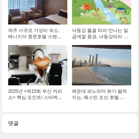
제주 서귀포 가성비 숙소,
낙동강 물결 따라 만나는 일
베니키아 중문호텔 스탠다
곱색깔 풍경, 낙동강따라 모
드 트윈룸 연박 후기
바일 스탬프투어
2025년 <제15회 부산 커피
해운대 파노라마 뷰가 펼쳐
쇼> 핵심 포인트! 스타벅스
지는, 웨스틴 조선 호텔 부
부터 로컬 스페셜티까지
산 [부산 호캉스 추천]
댓글