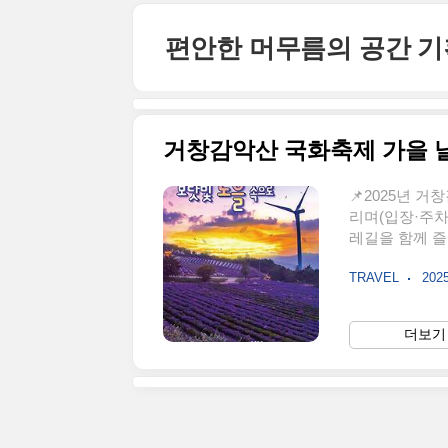
본문 바로가기
편안한 머무름의 공간 
📌2025년 거
리며(입장·주차
레길을 함께 즐
산 아스타국화축제 
TRAVEL
2025
상남도 거창군 
장·주차 : 대
대(약 900m
더보기 
&별 여행), 
벼운 등산을 한