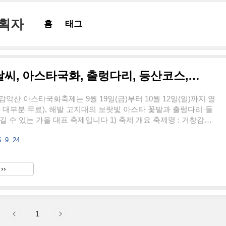
기획자
홈
태그
거창감악산 국화축제 가을 날씨, 아스타국화, 출렁다리, 등산코스, 둘레길 가볼만한곳
창감악산 아스타국화축제는 9월 19일(금)부터 10월 12일(일)까지 열
 대부분 무료), 해발 고지대의 보랏빛 아스타 꽃밭과 출렁다리·둘
길 수 있는 가을 대표 축제입니다 1) 축제 개요 축제명 : 거창감악
(감악산 꽃·별 여행)기간 : 2025-09-19 ~ 2025-10-12장소 : 경
. 9. 24.
신원면 감악산 일원 (별바람언덕 / 항노화 웰니스 체험장 인근)입
체로 무료(일부 유료 체험·프로그램 별도)주요 관람 포인트해발 고지
) 언덕을 물들이는 보랏빛 아스타 국화, 낮의 꽃길과 밤의 라이트업(꽃
››
그리고 인근의 출렁다리로 이어지는 스팟이 핵심입니다. 사진·야경·가
번에 즐기기 좋습니다추천 ..
1