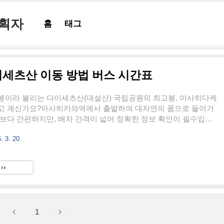
기획자
홈
태그
세츠산 이동 방법 버스 시간표
붕이라 불리는 다이세츠산(대설산) 국립공원의 최고봉, 아사히다케
고 계신가요?아사히카와역에서 출발하여 대자연의 품으로 들어가
보다 간편하지만, 배차 간격이 넓어 정확한 정보 확인이 필수입니
팅에서는 아사히카와에서 아사히다케까지의 이동 방법, 버스 시간표
. 3. 20.
알려 드릴게요.홋카이도 북부 여행의 하이라이트인 아사히다케 트래
적인 가이드를 지금 바로 확인해 보세요. 1. 홋카이도의 지붕, 아사
)의 매력과 여행 준비홋카이도 중앙부에 위치한 다이세츠산(대설
››
 일본에서 가장 먼저 단풍이 들고, 가장 늦게까지 눈을 볼 수 있는
다.그중에서도 해발 2,291m의 아사히다케는 홋카이도 최고봉으
랑하죠...
1