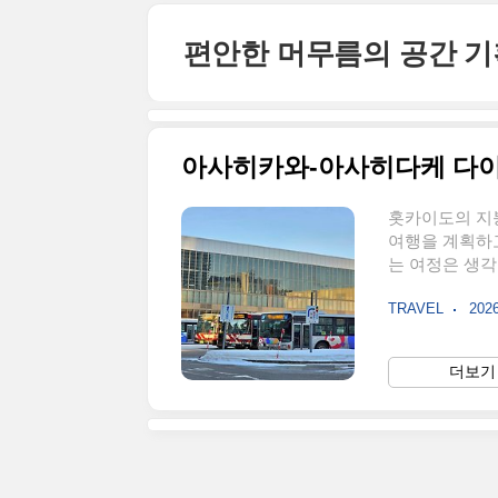
본문 바로가기
편안한 머무름의 공간 
아사히카와-아사히다케 다이
홋카이도의 지
여행을 계획하
는 여정은 생각
다. 본 포스
TRAVEL
2026
를 상세하게 
킹을 위한 실질
히다케(대설산
더보기 
산) 국립공원은
곳으로 유명합니
로서 위용을 자