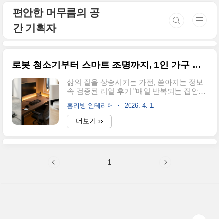
본문 바로가기
편안한 머무름의 공
간 기획자
로봇 청소기부터 스마트 조명까지, 1인 가구 자취 필수 가전 TOP5
삶의 질을 상승시키는 가전, 쏟아지는 정보
속 검증된 리얼 후기 "매일 반복되는 집안일,
퇴근 후 나만의 시간이 간절하신가요?" 최근
홈리빙 인테리어
2026. 4. 1.
1인 가구와 자취생들 사이에서 가장 핫한 키
워드는 단연 '스마트 홈 가전'입니다. 단순히
더보기 ››
기계를 사는 것이 아니라 나의 '시간'을 사는
영리한 소비가 대세죠.오늘은 직접 써보고
검증한 삶의 질 상승 스마트 가전 TOP 5를
정리해 드립니다. 여러분의 지갑을 지켜줄
1
리얼한 후기, 지금 바로 확인해 보세요! 1️⃣
로봇청소기 | 나보다 청소를 더 잘하는 룸메
이트자취 초반, 퇴근하고 돌아오면 바닥에
굴러다니는 머리카락을 보며 한숨을 쉬었어
요. 피곤한 몸을 이끌고 청소기를 돌리는 건
정말 곤욕이었죠.하지만 스테이션 포함형