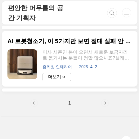
본문 바로가기
편안한 머무름의 공
간 기획자
AI 로봇청소기, 이 5가지만 보면 절대 실패 안 해요
이사 시즌인 봄이 오면서 새로운 보금자리
로 옮기시는 분들이 정말 많으시죠?설레는
마음으로 인테리어를 고민하다 보면 가장
홈리빙 인테리어
2026. 4. 2.
먼저 눈에 들어오는 게 바로 스마트홈 구축
일 거예요.그런데 말이죠, 이사 직후 밀려오
더보기 ››
는 짐 정리와 청소를 마주하면 "아, 진작 AI
로봇청소기 하나 제대로 들일걸" 하고 후회
하시는 분들을 정말 많이 봤어요. 특히 맞벌
이 부부나 반려동물을 키우는 분들에겐 이
1
제 선택이 아닌 필수 가전이 되었죠. 오늘은
제가 직접 여러 제품을 비교해 보고, 실제 사
용하며 느낀 실패 없는 로봇청소기 선택 기
준 5가지를 정리해 드릴게요. 이 글만 읽으
셔도 수백만 원 하는 가전 쇼핑에서 절대 실
패하지 않으실 겁니다! 1. 이제는 대세! '직배