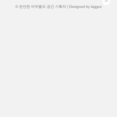
수' 지원 여부를 반드시 확인하세요예전 로
봇청소기는 사람이 직접 물통을 ..
© 편안한 머무름의 공간 기획자 | Designed by
laggoz