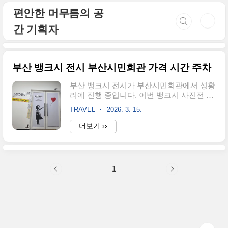
본문 바로가기
편안한 머무름의 공
간 기획자
부산 뱅크시 전시 부산시민회관 가격 시간 주차
부산 뱅크시 전시가 부산시민회관에서 성황
리에 진행 중입니다. 이번 뱅크시 사진전 부
산 전시는 거리의 예술가 뱅크시의 초기 활
TRAVEL
2026. 3. 15.
동부터 세계 곳곳에 남긴 상징적인 그래피
티 작업물을 고해상도 사진과 재현된 설치
더보기 ››
물을 통해 만나볼 수 있는 특별한 기회입니
다.전시 기간은 2026년 상반기까지 이어지
며, 관람 시간은 오전 10시부터 오후 7시(월
요일 휴관)까지입니다. 뱅크시 전시 가격은
1
성인 기준 18,000원이며, 얼리버드 예매나
제휴 할인을 통해 더욱 저렴하게 관람할 수
있습니다. 특히 부산시민회관 주차는 전시
관람객에 한해 1시간 무료 혜택이 제공되지
만, 주말에는 혼잡할 수 있으니 인근 공영주
차장 정보를 미리 확인하는 것이 좋습니다.