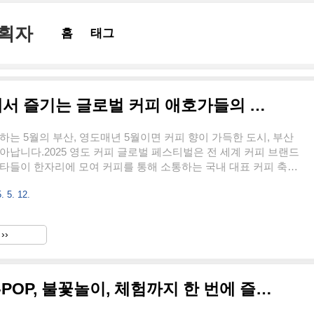
기획자
홈
태그
2025 영도 커피 축제, 부산에서 즐기는 글로벌 커피 애호가들의 페스티벌
하는 5월의 부산, 영도매년 5월이면 커피 향이 가득한 도시, 부산
아납니다.2025 영도 커피 글로벌 페스티벌은 전 세계 커피 브랜드
타들이 한자리에 모여 커피를 통해 소통하는 국내 대표 커피 축제
 5월 23일(금)부터 25일(일)까지 3일간,아미르공원 일대에서 펼쳐
. 5. 12.
 커피 애호가, 여행자, 그리고 창업을 꿈꾸는 이들까지 모두를 위한
득합니다.2025 영도 커피 축제 핵심 정보 정리기간: 2025년 5월
월 25일(일)운영 시간: 12:00~20:00 (일요일은 18:00까지)장소: 부산
››
301번길 55, 아미르공원입장료: 전일 무료문의처: 051-717-0236
차 후 버..
부산항축제 2025 총정리! K-POP, 불꽃놀이, 체험까지 한 번에 즐겨 보자!