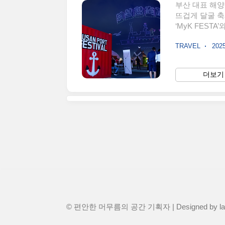
부산 대표 해양
뜨겁게 달굴 축
‘MyK FEST
체험 전시까지 
TRAVEL
2025
본 정보축제명제1
운영 시간오전 
수공원, 영도
더보기 
만공사주관부산축
POP 콘서트 
© 편안한 머무름의 공간 기획자 | Designed by
l