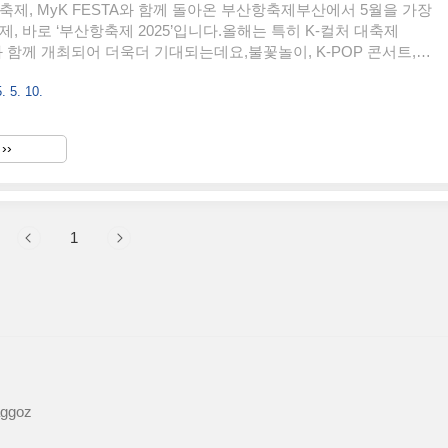
축제, MyK FESTA와 함께 돌아온 부산항축제부산에서 5월을 가장
제, 바로 ‘부산항축제 2025’입니다.올해는 특히 K-컬처 대축제
A’와 함께 개최되어 더욱더 기대되는데요,불꽃놀이, K-POP 콘서트,
풍성한 프로그램까지 알아보겠습니다!부산항축제 2025 일정 및 기
. 5. 10.
8회 부산항축제 2025기간2025년 5월 30일(금) ~ 5월 31일(토)
11시 ~ 오후 8시장소부산항국제여객터미널 야외주차장, 북항 친
 국립해양박물관 일원주최부산광역시, 부산지방해양수산청, 부산항
››
제조직위원회문의처051-713-5000 부산항축제 2025 입장 및 K-
예매 정보대부분 무료 관람 가능!일부 ..
1
aggoz