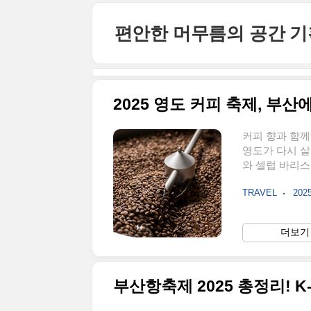
본문 바로가기
편안한 머무름의 공간 
커피 향과 함께
영도가 다시 살
와 셀럽 바리스
입니다.2025년
TRAVEL
2025
지는 이 행사는
프로그램으로 가
23일(금) ~ 5
더보기 
시 영도구 해양로
교통: 남포역 하