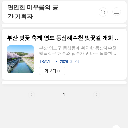
본문 바로가기
편안한 머무름의 공
간 기획자
부산 벚꽃 축제 영도 동삼해수천 벚꽃길 개화 만개 시기
부산 영도구 동삼동에 위치한 동삼해수천
벚꽃길은 해수와 담수가 만나는 독특한 생
태 환경을 가진 도심 속 힐링 산책로입니다.
TRAVEL
2026. 3. 23.
약 2km 구간의 벚꽃 터널은 부산의 숨은 명
소로, 2026년 예상 개화 시기는 3월 23일 전
더보기 ››
후입니다. 본 포스팅에서는 실시간 개화 현
황, 무료 주차 꿀팁, 그리고 인근 국립해양박
물관 연계 코스까지 상세히 안내합니다. 1.
2026 부산 벚꽃 개화 및 만개 시기봄의 전령
1
사인 벚꽃을 가장 효율적으로 관람하기 위
해서는 정확한 타이밍이 필수입니다. 2026
년 기상 분석에 따르면, 부산 지역의 벚꽃 개
화는 예년보다 사흘 정도 빠른 3월 23일로
예상됩니다.특히 영도 벚꽃 만개는 개화 후
몇 일이 더 경과한 3월 27일부터 4월 3일 사