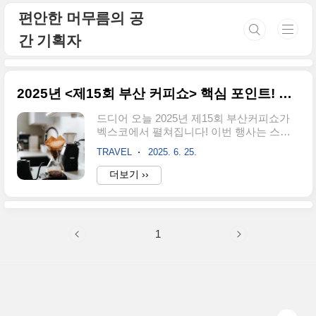
본문 바로가기
편안한 머무름의 공
간 기획자
2025년 <제15회 부산 커피쇼> 핵심 포인트! 스타벅스부터 로컬 스페셜티까지
드디어 오늘 2025년 제15회 부산커피쇼가
벡스코에서 펼쳐집니다! 이번 행사는 스타
벅스, 블루보틀, 투썸 등 대형 브랜드부터 어
TRAVEL
2025. 6. 25.
비스·언더커피 등 스페셜티 로스터까지 다
양한 참가사로 확장됩니다. 특히 일본·중국·
더보기 ››
베트남 등 4개국 글로벌 세미나와 로스팅 컴
피티션, 라떼아트·핸드드립 체험존이 새롭
게 추가되어 콘텐츠가 대폭 업그레이드되었
습니다. 벡스코 전시장 2홀에서 6월 25일부
1
터 28일까지 개최되며, 바이어 상담과 신제
품 체험 기회가 풍성합니다. 블로그 글에서
는 브랜드별 하이라이트, 세미나 일정, 현장
꿀팁까지 알아가세요~ 1. 행사 개요1.1 행사
일정 및 장소오는 2025년 6월 25일(수)부터
6월 28일(토)까지, 부산 벡스코 제1전시장 2