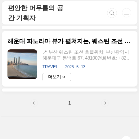
본문 바로가기
편안한 머무름의 공
간 기획자
해운대 파노라마 뷰가 펼쳐지는, 웨스틴 조선 호텔 부산 [부산 호캉스 추천]
📍 부산 웨스틴 조선 호텔위치: 부산광역시
해운대구 동백로 67, 48100전화번호: +82-
51-749-7000체크인: 오후 3시부터 / 체크아
TRAVEL
2025. 5. 13.
웃: 정오 12시까지객실 정보: 슈페리어, 디럭
스, 프리미어, 스위트 등 다양한 옵션 제공
더보기 ››
🏊 부대시설실내 수영장: 운영 시간
06:00~22:00피트니스 센터: 16세 이상 이용
가능사우나: 13세 이상 이용 가능, 디럭스 객
실 투숙객은 50% 할인 혜택기타 시설: 비즈
1
니스 센터, 기념품점, 회의실 등​🚗 주차 및
교통주차: 호텔 내 무료 주차 가능가장 가까
운 지하철역: 동백역(도보 약 11분)공항까지
거리: 김해국제공항에서 약 19km 거리창밖
으로 펼쳐지는 파노라마 뷰 해운대이번 투
숙은 6층 오션뷰 객실. 파노라마처럼 펼쳐진