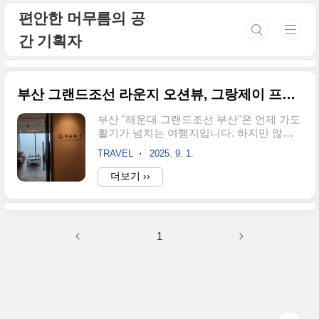
본문 바로가기
편안한 머무름의 공
간 기획자
부산 그랜드조선 라운지 오션뷰, 그랑제이 프라이빗 라운지 방문 후기
부산 "해운대 그랜드조선 부산"은 언제 가도
활기가 넘치는 여행지입니다. 하지만 많은
사람들로 붐비는 해변에서 벗어나 한층 더
TRAVEL
2025. 9. 1.
조용하고 세련된 공간을 찾는다면, 그랜드
조선 부산의 그랑 제이 프라이빗 라운지가
더보기 ››
제격입니다. 이곳은 일반 카페나 호텔 라운
지와는 달리, 투숙객만 이용할 수 있는 한정
적인 공간으로 운영되어 더욱 특별한 시간
을 선사합니다. 이번 글에서는 제가 직접 경
1
험한 데이타임 커피 타임과 나이트타임 와
인 타임을 나눠 소개하면서, 장점과 아쉬운
점을 정리해 보겠습니다. 위치: 그랜드조선
부산 15층 내부 전용 라운지 공간이용 시간
데이타임: 10:00 ~ 16:00 (커피, 티, 디저트
제공)나이트타임: 17:00 ~ 20:00 (샴페인, 와