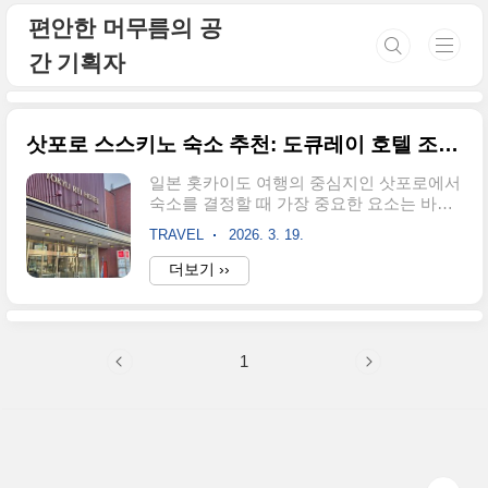
본문 바로가기
편안한 머무름의 공
간 기획자
삿포로 스스키노 숙소 추천: 도큐레이 호텔 조식 서비스
일본 홋카이도 여행의 중심지인 삿포로에서
숙소를 결정할 때 가장 중요한 요소는 바로
'위치'와 '가성비'입니다.삿포로 도큐레이 호
TRAVEL
2026. 3. 19.
텔(Sapporo Tokyu REI Hotel)은 삿포로 최대
번화가인 스스키노역 바로 앞에 위치하여
더보기 ››
관광과 쇼핑, 미식 여행에 최적화된 스스키
노 숙소로 손꼽힙니다.특히 이 호텔이 유명
한 이유는 홋카이도의 신선한 식재료를 활
용한 도큐레이 호텔 조식 서비스 때문이죠.
1
1. 삿포로 도큐레이 호텔 위치삿포로 여행의
성공 여부는 숙소의 위치가 결정한다고 해
도 과언이 아닙니다. 도큐레이 호텔 위치는
스스키노 지하철역 4번 출구에서 도보 약 1
분 거리에 있어, 무거운 캐리어를 끌고 이동
해야 하는 여행자들에게 최상의 편의를 제