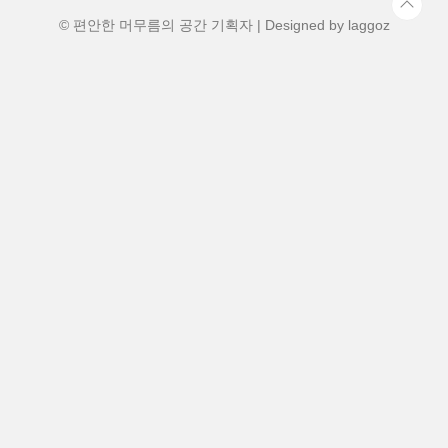
공합니다. 특히 삿포로 시내를 순환하는 노
면전차(트램) 정류장이 ..
© 편안한 머무름의 공간 기획자 | Designed by
laggoz