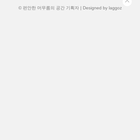
공합니다. 특히 삿포로 시내를 순환하는 노
면전차(트램) 정류장이 ..
© 편안한 머무름의 공간 기획자 | Designed by
laggoz