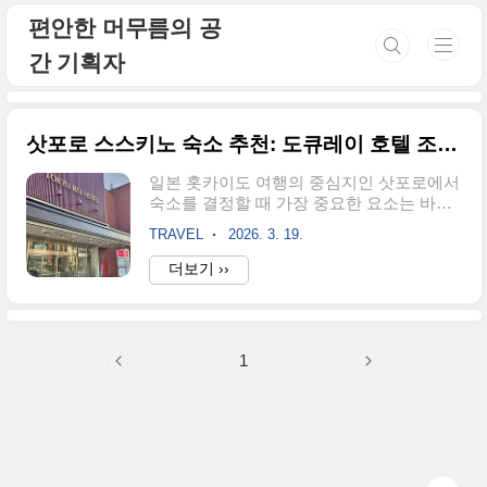
본문 바로가기
편안한 머무름의 공
간 기획자
삿포로 스스키노 숙소 추천: 도큐레이 호텔 조식 서비스
일본 홋카이도 여행의 중심지인 삿포로에서
숙소를 결정할 때 가장 중요한 요소는 바로
'위치'와 '가성비'입니다.삿포로 도큐레이 호
TRAVEL
2026. 3. 19.
텔(Sapporo Tokyu REI Hotel)은 삿포로 최대
번화가인 스스키노역 바로 앞에 위치하여
더보기 ››
관광과 쇼핑, 미식 여행에 최적화된 스스키
노 숙소로 손꼽힙니다.특히 이 호텔이 유명
한 이유는 홋카이도의 신선한 식재료를 활
용한 도큐레이 호텔 조식 서비스 때문이죠.
1
1. 삿포로 도큐레이 호텔 위치삿포로 여행의
성공 여부는 숙소의 위치가 결정한다고 해
도 과언이 아닙니다. 도큐레이 호텔 위치는
스스키노 지하철역 4번 출구에서 도보 약 1
분 거리에 있어, 무거운 캐리어를 끌고 이동
해야 하는 여행자들에게 최상의 편의를 제