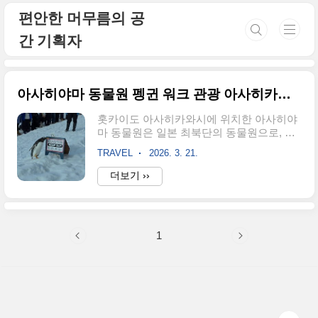
본문 바로가기
편안한 머무름의 공
간 기획자
아사히야마 동물원 펭귄 워크 관광 아사히카와 여행
홋카이도 아사히카와시에 위치한 아사히야
마 동물원은 일본 최북단의 동물원으로, 동
물들의 본연의 습성을 살린 '행동 전시'로 세
TRAVEL
2026. 3. 21.
계적인 명성을 얻고 있습니다. 특히 겨울철
아사히카와 여행의 하이라이트인 '펭귄 워
더보기 ››
크'는 운동 부족을 해소하기 위한 펭귄들의
산책 시간을 관광객들이 바로 옆에서 지켜
볼 수 있는 특별한 경험을 선사합니다.이번
포스팅에서는 아사히야마 동물원 가는 법부
1
터 효율적인 투어 코스, 입장료 및 티켓 구매
팁, 그리고 놓쳐선 안 될 아사히카와 날씨와
옷차림 정보까지 상세히 다뤄 볼게요. 겨울
홋카이도 여행을 계획 중이라면 반드시 체
크해 보세요! 아사히카와 관광의 모든 것을
한눈에 확인하실 수 있습니다. 펭귄들의 귀