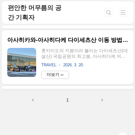
본문 바로가기
편안한 머무름의 공
간 기획자
아사히카와-아사히다케 다이세츠산 이동 방법 버스 시간표
홋카이도의 지붕이라 불리는 다이세츠산(대
설산) 국립공원의 최고봉, 아사히다케 여행
을 계획하고 계신가요?아사히카와역에서
TRAVEL
2026. 3. 20.
출발하여 대자연의 품으로 들어가는 여정은
생각보다 간편하지만, 배차 간격이 넓어 정
더보기 ››
확한 정보 확인이 필수입니다. 본 포스팅에
서는 아사히카와에서 아사히다케까지의 이
동 방법, 버스 시간표를 상세하게 알려 드릴
게요.홋카이도 북부 여행의 하이라이트인
1
아사히다케 트래킹을 위한 실질적인 가이드
를 지금 바로 확인해 보세요. 1. 홋카이도의
지붕, 아사히다케(대설산)의 매력과 여행 준
비홋카이도 중앙부에 위치한 다이세츠산(대
설산) 국립공원은 일본에서 가장 먼저 단풍
이 들고, 가장 늦게까지 눈을 볼 수 있는 곳