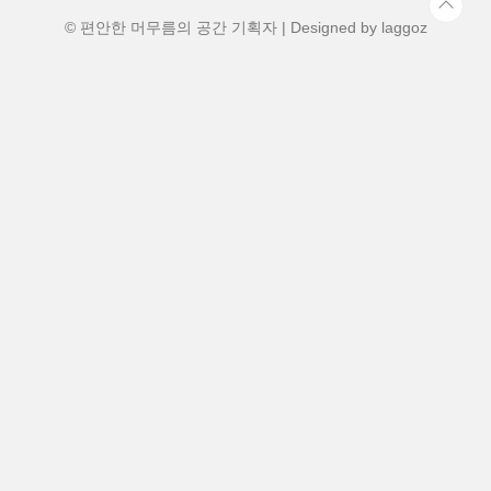
으로 유명합니다.그중에서도 해발 2,291m
의 아사히다케는 홋카이도 최고봉으로서 위
© 편안한 머무름의 공간 기획자 | Designed by
laggoz
용을 자랑하죠...