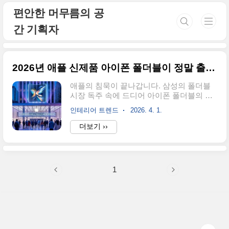
본문 바로가기
편안한 머무름의 공
간 기획자
2026년 애플 신제품 아이폰 폴더블이 정말 출시될까?
애플의 침묵이 끝나갑니다. 삼성의 폴더블
시장 독주 속에 드디어 아이폰 폴더블의 구
체적인 윤곽이 드러나고 있습니다. 2026년
인테리어 트렌드
2026. 4. 1.
애플 신제품 라인업의 주인공이 될 이 기기
의 핵심 정보를 빠르게 정리합니다. 1. 아이
더보기 ››
폰 폴더블 출시일: 2026년 하반기 유력현재
공급망 데이터에 따르면 아이폰 폴더블 출
시 시점은 2026년 9월(아이폰 18 시리즈와
동시 공개) 혹은 12월이 가장 유력합니다.
1
애플은 이미 시제품 테스트 단계를 거쳐 양
산 준비에 들어간 것으로 파악됩니다.핵심
포인트: 2026년 아이폰 출시 라인업 중 '울트
라' 상위 모델로 배치될 가능성 농후.2. 아이
폰 폴더블 디자인 및 힌지 기술가장 큰 차별
점은 아이폰 폴더블 힌지와 두께입니다. 애