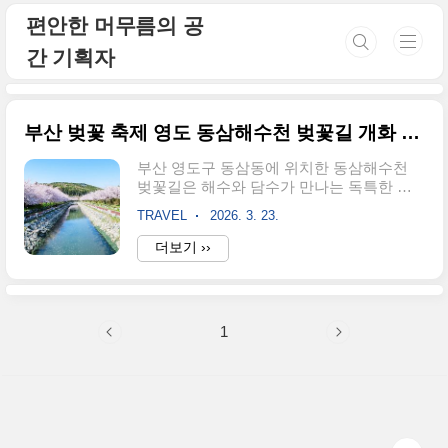
본문 바로가기
편안한 머무름의 공
간 기획자
부산 벚꽃 축제 영도 동삼해수천 벚꽃길 개화 만개 시기
부산 영도구 동삼동에 위치한 동삼해수천
벚꽃길은 해수와 담수가 만나는 독특한 생
태 환경을 가진 도심 속 힐링 산책로입니다.
TRAVEL
2026. 3. 23.
약 2km 구간의 벚꽃 터널은 부산의 숨은 명
소로, 2026년 예상 개화 시기는 3월 23일 전
더보기 ››
후입니다. 본 포스팅에서는 실시간 개화 현
황, 무료 주차 꿀팁, 그리고 인근 국립해양박
물관 연계 코스까지 상세히 안내합니다. 1.
2026 부산 벚꽃 개화 및 만개 시기봄의 전령
1
사인 벚꽃을 가장 효율적으로 관람하기 위
해서는 정확한 타이밍이 필수입니다. 2026
년 기상 분석에 따르면, 부산 지역의 벚꽃 개
화는 예년보다 사흘 정도 빠른 3월 23일로
예상됩니다.특히 영도 벚꽃 만개는 개화 후
몇 일이 더 경과한 3월 27일부터 4월 3일 사