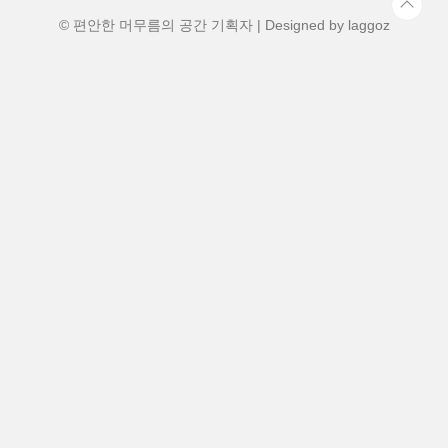
오네도 만날 수 있는 이번 투어, 지금부터 저
와 함께 떠나보실까요? 홋카이..
© 편안한 머무름의 공간 기획자 | Designed by
laggoz