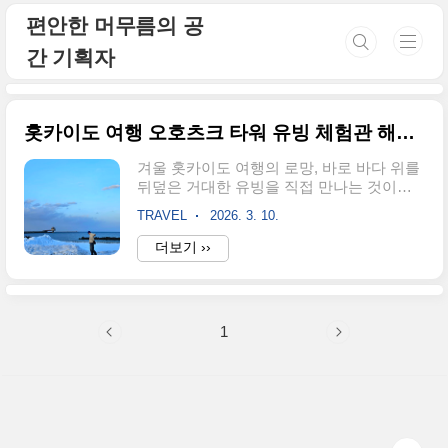
본문 바로가기
편안한 머무름의 공
간 기획자
홋카이도 여행 오호츠크 타워 유빙 체험관 해저터널
겨울 홋카이도 여행의 로망, 바로 바다 위를
뒤덮은 거대한 유빙을 직접 만나는 것이죠.
몬베츠 항구 끝자락에 위치한 오호츠크 타
TRAVEL
2026. 3. 10.
워는 국내외 여행객들에게 홋카이도 쇄빙선
투어와 함께 꼭 방문해야 할 명소로 손꼽힙
더보기 ››
니다. 특히 세계 최초의 해저 관측탑으로서,
지하 1층 해저터널을 통해 실제 바닷속 유빙
의 신비로운 하단부를 관찰할 수 있다는 점
이 매력적입니다.홋카이도 망망대해를 조망
1
할 수 있는 3층 오션뷰 카페부터 아이들을
위한 1층 키즈놀이방, 그리고 사계절 내내
유빙을 직접 만져볼 수 있는 2층 유빙체험관
까지! 오호츠크해 투어의 정수를 느낄 수 있
는 동선을 상세히 정리했습니다. 운이 좋다
면 오호츠크해 돌고래나 '유빙의 천사' 클리