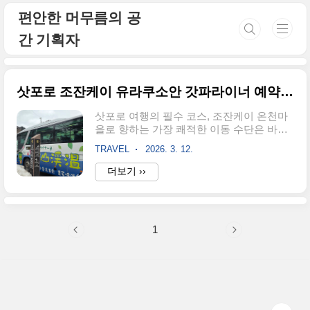
본문 바로가기
편안한 머무름의 공
간 기획자
삿포로 조잔케이 유라쿠소안 갓파라이너 예약 시간 가격
삿포로 여행의 필수 코스, 조잔케이 온천마
을로 향하는 가장 쾌적한 이동 수단은 바로
갓파라이너(Kappa Liner)입니다. 일반 버스
TRAVEL
2026. 3. 12.
와 달리 100% 사전 예약제로 운영되어 무거
운 캐리어를 들고 서서 갈 걱정이 없으며, 주
더보기 ››
요 료칸(유라쿠소안 등) 바로 근처에 하차할
수 있다는 강력한 장점이 있습니다.본 포스
팅에서는 2026년 최신 기준 갓파라이너 예
약 방법, 시간표, 가격 및 정류장 위치를 상
1
세히 정리해 드립니다. 삿포로역에서 조잔
케이까지 편도 1700엔으로 즐기는 스마트한
이동 전략을 지금 확인하세요! ＜갓파라이
너 이용 목차＞1. 삿포로-조잔케이, 왜 '갓파
라이너'인가?2. 최신 갓파라이너 운행 시간
표, 이용 요금3. 갓파라이너 버스 온라인 예