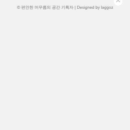
가 아닌 '선착순' 시스템이라 전략이 필요합
니다. 각 탕의 특징과 가장 똑..
© 편안한 머무름의 공간 기획자 | Designed by
laggoz