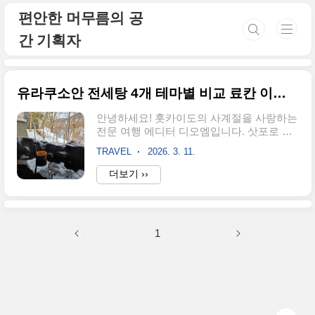
본문 바로가기
편안한 머무름의 공
간 기획자
유라쿠소안 전세탕 4개 테마별 비교 료칸 이용 방법 시간
안녕하세요! 홋카이도의 사계절을 사랑하는
전문 여행 에디터 디오엠입니다. 삿포로 여
행의 꽃, 조잔케이 온천 마을에서도 가장 핫
TRAVEL
2026. 3. 11.
한 료칸을 꼽으라면 단연 '유라쿠소안'이죠.
특히 이곳은 객실 내 온천뿐만 아니라, 4가
더보기 ››
지 테마의 전세탕(개별탕)을 무료로 즐길 수
있어 인기가 정말 많습니다.하지만 막상 도
착하면 "어떻게 예약하지?", "어느 탕이 제일
좋지?" 고민이 되실 거예요. 제가 직접 다녀
1
온 생생한 후기와 함께, 유라쿠소안 전세탕
이용 꿀팁부터 비교 분석까지 완벽하게 정
리해 드릴게요! 유라쿠소안 전세탕(개별탕)
테마별 비교 및 이용 가이드조잔케이의 고
즈넉한 풍경 속에서 프라이빗한 휴식을 꿈
꾸시나요? 유라쿠소안의 전세탕은 예약제