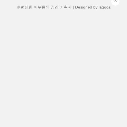
가 아닌 '선착순' 시스템이라 전략이 필요합
니다. 각 탕의 특징과 가장 똑..
© 편안한 머무름의 공간 기획자 | Designed by
laggoz