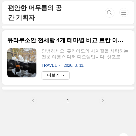
본문 바로가기
편안한 머무름의 공
간 기획자
유라쿠소안 전세탕 4개 테마별 비교 료칸 이용 방법 시간
안녕하세요! 홋카이도의 사계절을 사랑하는
전문 여행 에디터 디오엠입니다. 삿포로 여
행의 꽃, 조잔케이 온천 마을에서도 가장 핫
TRAVEL
2026. 3. 11.
한 료칸을 꼽으라면 단연 '유라쿠소안'이죠.
특히 이곳은 객실 내 온천뿐만 아니라, 4가
더보기 ››
지 테마의 전세탕(개별탕)을 무료로 즐길 수
있어 인기가 정말 많습니다.하지만 막상 도
착하면 "어떻게 예약하지?", "어느 탕이 제일
좋지?" 고민이 되실 거예요. 제가 직접 다녀
1
온 생생한 후기와 함께, 유라쿠소안 전세탕
이용 꿀팁부터 비교 분석까지 완벽하게 정
리해 드릴게요! 유라쿠소안 전세탕(개별탕)
테마별 비교 및 이용 가이드조잔케이의 고
즈넉한 풍경 속에서 프라이빗한 휴식을 꿈
꾸시나요? 유라쿠소안의 전세탕은 예약제