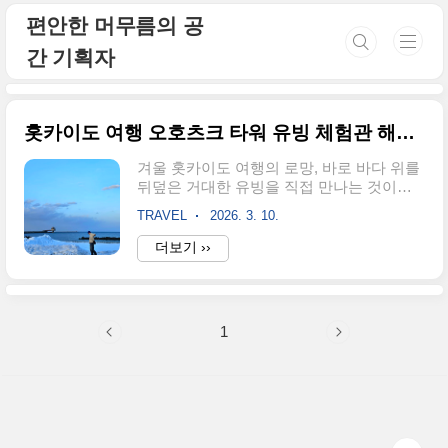
본문 바로가기
편안한 머무름의 공
간 기획자
홋카이도 여행 오호츠크 타워 유빙 체험관 해저터널
겨울 홋카이도 여행의 로망, 바로 바다 위를
뒤덮은 거대한 유빙을 직접 만나는 것이죠.
몬베츠 항구 끝자락에 위치한 오호츠크 타
TRAVEL
2026. 3. 10.
워는 국내외 여행객들에게 홋카이도 쇄빙선
투어와 함께 꼭 방문해야 할 명소로 손꼽힙
더보기 ››
니다. 특히 세계 최초의 해저 관측탑으로서,
지하 1층 해저터널을 통해 실제 바닷속 유빙
의 신비로운 하단부를 관찰할 수 있다는 점
이 매력적입니다.홋카이도 망망대해를 조망
1
할 수 있는 3층 오션뷰 카페부터 아이들을
위한 1층 키즈놀이방, 그리고 사계절 내내
유빙을 직접 만져볼 수 있는 2층 유빙체험관
까지! 오호츠크해 투어의 정수를 느낄 수 있
는 동선을 상세히 정리했습니다. 운이 좋다
면 오호츠크해 돌고래나 '유빙의 천사' 클리