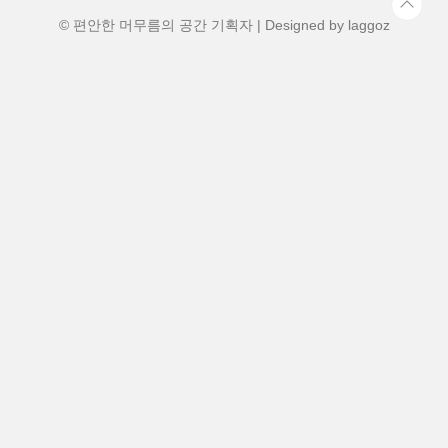
오네도 만날 수 있는 이번 투어, 지금부터 저
와 함께 떠나보실까요? 홋카이..
© 편안한 머무름의 공간 기획자 | Designed by
laggoz