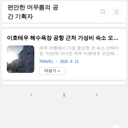
본문 바로가기
편안한 머무름의 공
간 기획자
이호테우 해수욕장 공항 근처 가성비 숙소 오션패밀리호텔 추천 후기
제주 여행에서 가장 중요한 건 숙소 선택이
죠. 이번에 다녀온 제주 이호테우 오션패밀
리호텔은 공항 접근성, 해변 앞 위치, 그리고
TRAVEL
2025. 8. 21.
가성비까지 모두 잡은 호텔이었습니다. 제
주 숙소를 고민하신다면 도움이 될 만한 후
더보기 ››
기를 정리해 보았습니다.제주 이호테우 오
션패밀리호텔 위치와 장점오션패밀리호텔
은 제주국제공항에서 차로 10분 거리에 있
습니다.늦은 비행기로 도착하거나, 비행기
1
타기 전 마지막 숙소로 이용하기에 최적이
죠.호텔 바로 앞에는 이호테우 해변이 있어,
도보로 산책을 즐길 수 있습니다. 이곳은 제
주에서 유일하게 말등대가 있는 해변으로
유명합니다. 낮에는 푸른 바다, 저녁에는 붉
은 석양이 장관이에요. 주변 관광지도 가까