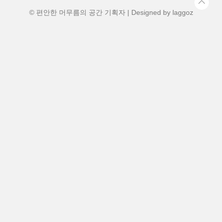
워요:도두봉 산책로 (차로 5분)용두암 (차로
10분)공항 인근 카페·맛집 다양👉 위치 하
© 편안한 머무름의 공간 기획자 | Designed by
laggoz
나만..