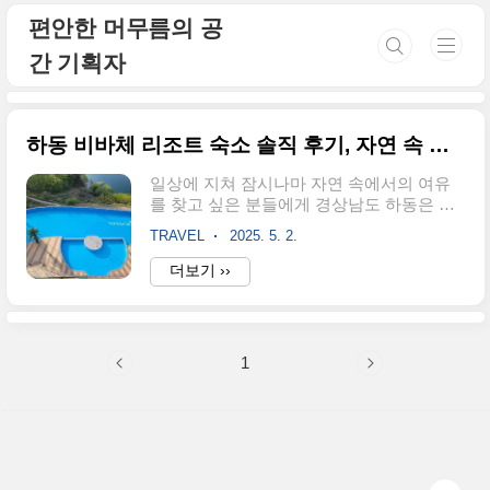
본문 바로가기
편안한 머무름의 공
간 기획자
하동 비바체 리조트 숙소 솔직 후기, 자연 속 힐링을 찾는다면 여기!
일상에 지쳐 잠시나마 자연 속에서의 여유
를 찾고 싶은 분들에게 경상남도 하동은 더
없이 좋은 선택지랍니다. 특히 슬로우 시티
TRAVEL
2025. 5. 2.
로 유명한 이곳에서, 조용하고 아늑한 힐링
을 경험하고 싶다면 [하동 비바체 리조트]를
더보기 ››
강력 추천합니다. 오늘은 실제 숙박 경험을
바탕으로, 하동 비바체 리조트에 대한 자세
하고 솔직한 후기를 전해드릴게요.📍 위치
및 기본 정보주소: 경상남도 하동군 청암면
1
청학로 876체크인 시간: 오후 3시체크아웃
시간: 오전 11시주차: 리조트 내 무료 주차
가능기타 서비스: 무료 Wi-Fi, 1층 편의점
(CU), 카페 운영취사 가능: 전 객실 취사 가
능 (단, 고기류 및 냄새 강한 음식은 제한)도
착하자마자 느껴지는 청정한 공기와 고요한