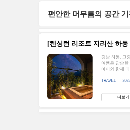
본문 바로가기
편안한 머무름의 공간 
경남 하동, 그
여행은 단순한 
아이와 함께 떠
릴게요.켄싱턴
TRAVEL
2025
532-6체크인/
다반 카페, 야외
동 녹차밭 인접
더보기 
위, 커플, 친구
성인 4인 + 아