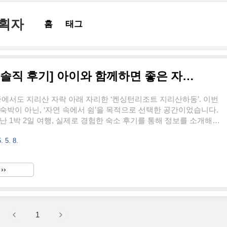
기획자
홈
태그
[켄싱턴 리조트 지리산 하동 솔직 후기] 아이와 함께하면 좋은 자연 속 힐링 숙소
중에서도 지리산 자락 아래 자리한 ‘켄싱턴리조트 지리산하동’. 이번
숙박이 아닌, ‘자연 속에서 쉼’을 목적으로 선택한 공간이었습니다.
난 1박 2일 여행, 실제로 경험한 숙소 후기를 통해 정보를 소개해드
리조트 지리산하동 기본 정보주소: 경상남도 하동군 화개면 쌍계로
. 5. 8.
체크아웃: 오후 3시 / 오전 11시주차: 무료주요 시설: 누마루 한식당,
 BBQ장주변 관광지: 쌍계사(도보 10분), 십리벚꽃길(차로 5분), 하
켄싱턴리조트 지리산하동에는 총 115개의 객실이 있으며, 가족 단
››
 여행 등 다양한 수요에 맞춰 구성돼 있어요.디럭스룸(69㎡): 최대
동 2인디럭스 스파룸: 스파..
1