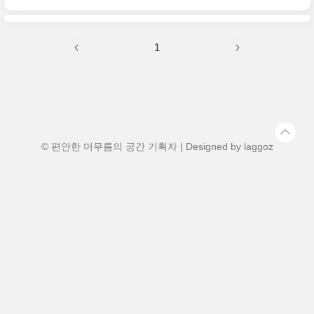
최대 성인 4인 + 아동 2인디럭스 스파룸: 스
바탕으로, 하동 비바체 리조트에 대한 자세
파..
하고 솔직한 후기를 전해드릴게요.📍 위치
및 기본 정보주소: 경상남도 하동군 청암면
1
청학로 876체크인 시간: 오후 3시체크아웃
시간: 오전 11시주차: 리조트 내 무료 주차
가능기타 서비스: 무료 Wi-Fi, 1층 편의점
(CU), 카페 운영취사 가능: 전 객실 취사 가
능 (단, 고기류 및 냄새 강한 음식은 제한)도
착하자마자 느껴지는 청정한 공기와 고요한
분위기. 서울이나 부산 등 도시의 소음과는
완전히 다른 세계가..
© 편안한 머무름의 공간 기획자 | Designed by
laggoz