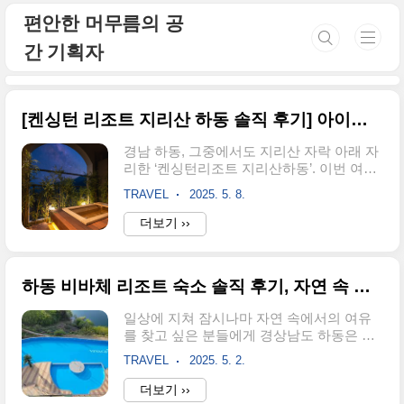
본문 바로가기
편안한 머무름의 공
간 기획자
[켄싱턴 리조트 지리산 하동 솔직 후기] 아이와 함께하면 좋은 자연 속 힐링 숙소
경남 하동, 그중에서도 지리산 자락 아래 자
리한 ‘켄싱턴리조트 지리산하동’. 이번 여행
은 단순한 숙박이 아닌, ‘자연 속에서 쉼’을
TRAVEL
2025. 5. 8.
목적으로 선택한 공간이었습니다. 아이와
함께 떠난 1박 2일 여행, 실제로 경험한 숙소
더보기 ››
후기를 통해 정보를 소개해드릴게요.켄싱턴
리조트 지리산하동 기본 정보주소: 경상남
도 하동군 화개면 쌍계로 532-6체크인/체크
하동 비바체 리조트 숙소 솔직 후기, 자연 속 힐링을 찾는다면 여기!
아웃: 오후 3시 / 오전 11시주차: 무료주요
시설: 누마루 한식당, 다반 카페, 야외 BBQ
일상에 지쳐 잠시나마 자연 속에서의 여유
장주변 관광지: 쌍계사(도보 10분), 십리벚
를 찾고 싶은 분들에게 경상남도 하동은 더
꽃길(차로 5분), 하동 녹차밭 인접켄싱턴리
없이 좋은 선택지랍니다. 특히 슬로우 시티
조트 지리산하동에는 총 115개의 객실이 있
TRAVEL
2025. 5. 2.
로 유명한 이곳에서, 조용하고 아늑한 힐링
으며, 가족 단위, 커플, 친구 여행 등 다양한
을 경험하고 싶다면 [하동 비바체 리조트]를
더보기 ››
수요에 맞춰 구성돼 있어요.디럭스룸(69㎡):
강력 추천합니다. 오늘은 실제 숙박 경험을