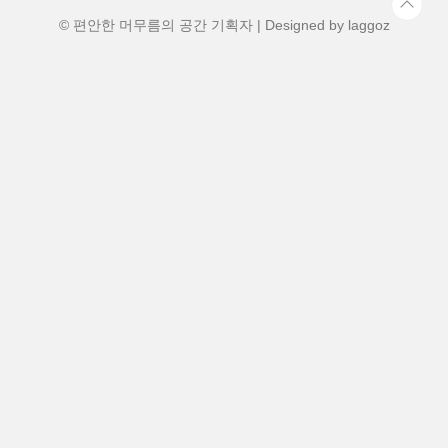
0236교통: 남포역 하차 후 버..
© 편안한 머무름의 공간 기획자 | Designed by
laggoz