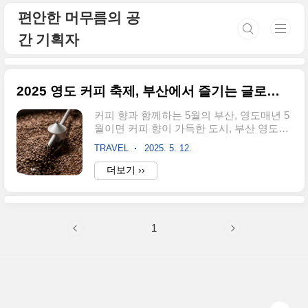
본문 바로가기
편안한 머무름의 공
간 기획자
2025 영도 커피 축제, 부산에서 즐기는 글로벌 커피 애호가들의 페스티벌
커피 향과 함께하는 5월의 부산, 영도매년 5
월이면 커피 향이 가득한 도시, 부산 영도가
다시 살아납니다.2025 영도 커피 글로벌 페
TRAVEL
2025. 5. 12.
스티벌은 전 세계 커피 브랜드와 셀럽 바리
스타들이 한자리에 모여 커피를 통해 소통
더보기 ››
하는 국내 대표 커피 축제입니다.2025년 5
월 23일(금)부터 25일(일)까지 3일간,아미르
공원 일대에서 펼쳐지는 이 행사는 커피 애
호가, 여행자, 그리고 창업을 꿈꾸는 이들까
1
지 모두를 위한 프로그램으로 가득합니
다.2025 영도 커피 축제 핵심 정보 정리기
간: 2025년 5월 23일(금) ~ 5월 25일(일)운영
시간: 12:00~20:00 (일요일은 18:00까지)장
소: 부산시 영도구 해양로301번길 55, 아미
르공원입장료: 전일 무료문의처: 051-717-