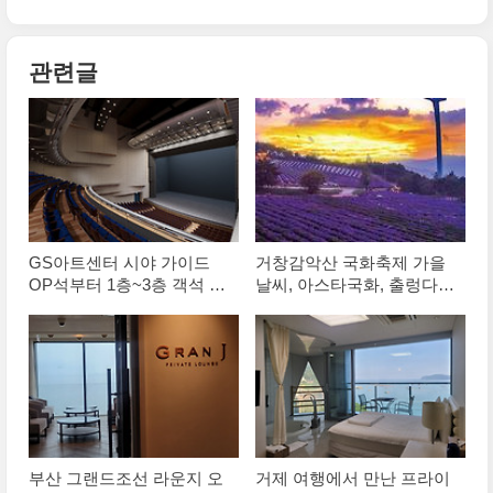
관련글
GS아트센터 시야 가이드
거창감악산 국화축제 가을
OP석부터 1층~3층 객석 비
날씨, 아스타국화, 출렁다
교 분석, 층별 후기 역삼동
리, 등산코스, 둘레길 가볼
주차팁
만한곳
부산 그랜드조선 라운지 오
거제 여행에서 만난 프라이