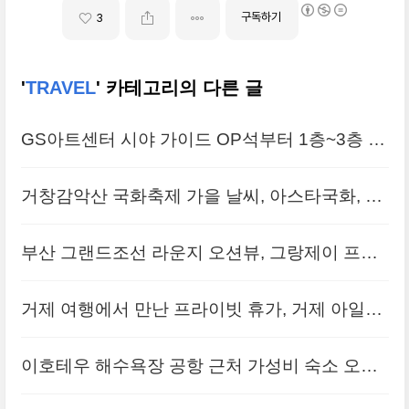
구독하기
3
'
TRAVEL
' 카테고리의 다른 글
GS아트센터 시야 가이드 OP석부터 1층~3층 객
석 비교 분석, 층별 후기 역삼동 주차팁
거창감악산 국화축제 가을 날씨, 아스타국화, 출
렁다리, 등산코스, 둘레길 가볼만한곳
부산 그랜드조선 라운지 오션뷰, 그랑제이 프라
이빗 라운지 방문 후기
거제 여행에서 만난 프라이빗 휴가, 거제 아일랜
드 풀빌라 호텔 숙박 후기
이호테우 해수욕장 공항 근처 가성비 숙소 오션
패밀리호텔 추천 후기