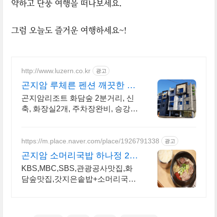
약하고 단풍 여행을 떠나보세요.
그럼 오늘도 즐거운 여행하세요~!
http://www.luzern.co.kr
광고
곤지암 루체른 펜션 깨끗한 신
축 - 중형 평수
곤지암리조트 화담숲 2분거리, 신
축, 화장실2개, 주차장완비, 승강
기, 바베큐장
https://m.place.naver.com/place/1926791338
광고
곤지암 소머리국밥 하나정 26
년차 곤지암원조 수제순대
KBS,MBC,SBS,관광공사맛집,화
담숲맛집,갓지은솥밥+소머리국밥,
흑돼지 오겹살.