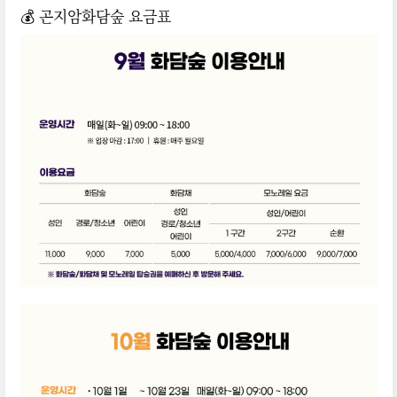
💰 곤지암화담숲 요금표