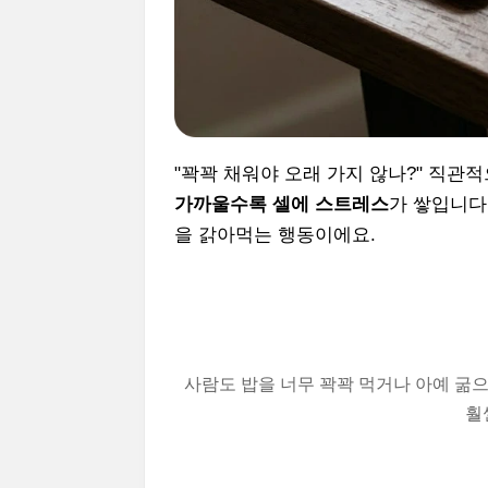
"꽉꽉 채워야 오래 가지 않나?" 직관
가까울수록 셀에 스트레스
가 쌓입니다
을 갉아먹는 행동이에요.
사람도 밥을 너무 꽉꽉 먹거나 아예 굶으
훨