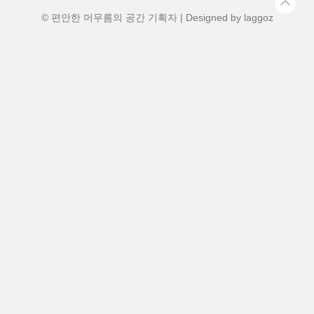
에 가까워질수록 점점 넓어지는 바다 풍경
이 눈앞에 펼쳐지는데, “와, 제대로 된 힐링
© 편안한 머무름의 공간 기획자 | Designed by
laggoz
여..