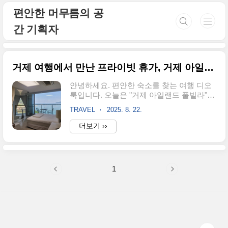
본문 바로가기
편안한 머무름의 공
간 기획자
거제 여행에서 만난 프라이빗 휴가, 거제 아일랜드 풀빌라 호텔 숙박 후기
안녕하세요. 편안한 숙소를 찾는 여행 디오
룩입니다. 오늘은 "거제 아일랜드 풀빌라"
숙박 후기를 들려드릴게요. 거제로 여행을
TRAVEL
2025. 8. 22.
계획하면서 가장 고민했던 건 ‘어디서 머무
르느냐’였어요. 바다를 품은 거제라면 당연
더보기 ››
히 오션뷰 숙소를 찾고 싶었고, 동시에 프라
이빗하게 쉴 수 있는 공간을 원했습니다. 그
러다 발견한 곳이 바로 거제아일랜드 풀빌
라 리조트였습니다. 이름만 들어도 설레는
1
이곳에서의 1박 2일은 제 여행의 하이라이
트가 되었답니다. 오늘은 제가 실제로 여름
휴가로 다녀온 후기를 자세히 풀어볼게요.
거제 여행 속 오션뷰 프라이빗 풀빌라거제
아일랜드 풀빌라는 거제 시내에서 차로 20
분 남짓 떨어진 곳에 위치해 있었어요. 숙소