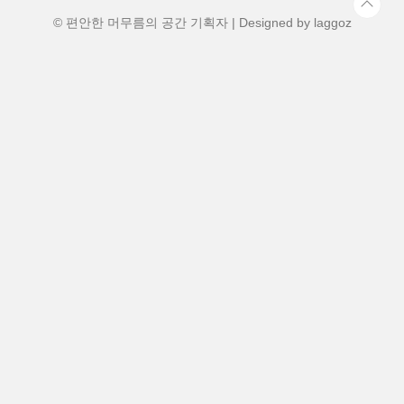
에 가까워질수록 점점 넓어지는 바다 풍경
이 눈앞에 펼쳐지는데, “와, 제대로 된 힐링
© 편안한 머무름의 공간 기획자 | Designed by
laggoz
여..