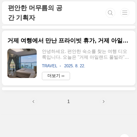
본문 바로가기
편안한 머무름의 공
간 기획자
거제 여행에서 만난 프라이빗 휴가, 거제 아일랜드 풀빌라 호텔 숙박 후기
안녕하세요. 편안한 숙소를 찾는 여행 디오
룩입니다. 오늘은 "거제 아일랜드 풀빌라"
숙박 후기를 들려드릴게요. 거제로 여행을
TRAVEL
2025. 8. 22.
계획하면서 가장 고민했던 건 ‘어디서 머무
르느냐’였어요. 바다를 품은 거제라면 당연
더보기 ››
히 오션뷰 숙소를 찾고 싶었고, 동시에 프라
이빗하게 쉴 수 있는 공간을 원했습니다. 그
러다 발견한 곳이 바로 거제아일랜드 풀빌
라 리조트였습니다. 이름만 들어도 설레는
1
이곳에서의 1박 2일은 제 여행의 하이라이
트가 되었답니다. 오늘은 제가 실제로 여름
휴가로 다녀온 후기를 자세히 풀어볼게요.
거제 여행 속 오션뷰 프라이빗 풀빌라거제
아일랜드 풀빌라는 거제 시내에서 차로 20
분 남짓 떨어진 곳에 위치해 있었어요. 숙소