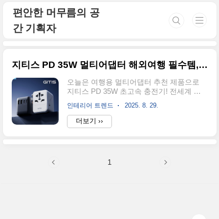
본문 바로가기
편안한 머무름의 공
간 기획자
지티스 PD 35W 멀티어댑터 해외여행 필수템, 초고속 충전 여행 어댑터 추천
오늘은 여행용 멀티어댑터 추천 제품으로
지티스 PD 35W 초고속 충전기! 전세계 사
용 가능하고, 멀티 포트 지원으로 다양한 기
인테리어 트렌드
2025. 8. 29.
기를 동시에 충전할 수 있는 해외여행 필수
템으로 강추드립니다! 해외여행을 준비하면
더보기 ››
서 가장 많이 놓치기 쉬운 아이템 중 하나가
바로 여행용 멀티어댑터입니다. 한국과 해
외는 콘센트 규격이 다르기 때문에, 맞는 플
러그가 없으면 스마트폰 충전조차 곤란해지
1
죠. 그래서 이번 여행을 앞두고 저는 지티스
(GTIS) 35W 초고속 여행용 멀티어댑터를
구매해 사용해봤습니다. 직접 써본 경험을
바탕으로, 디자인·성능·장단점까지 꼼꼼하
게 정리해 보겠습니다. 1. 제품 기본 정보제
가 사용한 모델은 지티스 PD 35W 멀티어댑