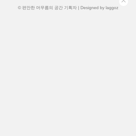
터 변환플러그로, 전 세계 150여 개국 이상
의 콘센트 규격을 지원합니다. 10..
© 편안한 머무름의 공간 기획자 | Designed by
laggoz