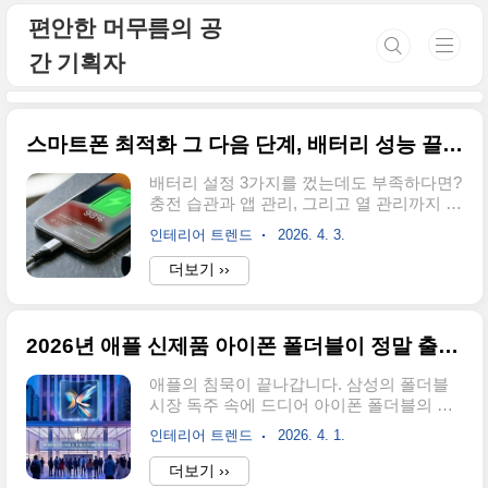
본문 바로가기
편안한 머무름의 공
간 기획자
스마트폰 최적화 그 다음 단계, 배터리 성능 끌어올리는 방법
배터리 설정 3가지를 껐는데도 부족하다면?
충전 습관과 앱 관리, 그리고 열 관리까지 챙
겨야 배터리가 오래 삽니다. 1. 핵심 수치 먼
인테리어 트렌드
2026. 4. 3.
저 체크하기항목수치설명이상적인 충전 구
간20 ~ 80%이 구간을 유지하면 수명이 가장
더보기 ››
길어요배터리가 좋아하는 온도25°C고온·저
온 모두 배터리 수명을 단축시킵니다리튬
배터리 평균 수명약 500회완전 충·방전 기
2026년 애플 신제품 아이폰 폴더블이 정말 출시될까?
준 사이클 수 2. 100% 완충, 사실 좋지 않아
요최적 충전 구간: 20 ~ 80%"꽉꽉 채워야 오
애플의 침묵이 끝나갑니다. 삼성의 폴더블
래 가지 않나?" 직관적으로 맞는 말 같지만,
시장 독주 속에 드디어 아이폰 폴더블의 구
리튬이온 배터리의 특성상 100%에 가까울
체적인 윤곽이 드러나고 있습니다. 2026년
수록 셀에 스트레스가 쌓입니다. 마찬가지
인테리어 트렌드
2026. 4. 1.
애플 신제품 라인업의 주인공이 될 이 기기
로 0%까지 완전히 방전시키는 것도 배터리
의 핵심 정보를 빠르게 정리합니다. 1. 아이
더보기 ››
수명을 갉아먹는 행동이에요. 💡 쉽게 말하
폰 폴더블 출시일: 2026년 하반기 유력현재