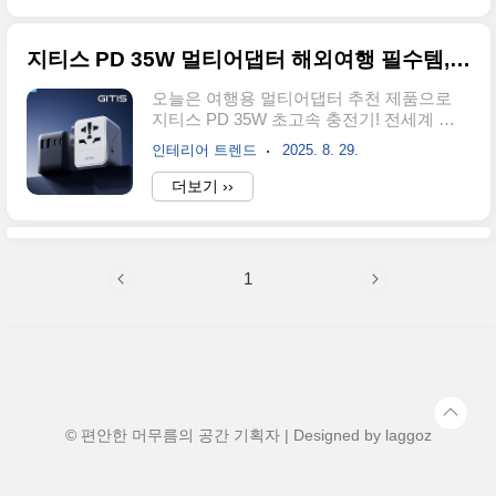
면사람도 밥을 너무 꽉꽉 먹거나 아예 굶으
공급망 데이터에 따르면 아이폰 폴더블 출
면 몸이 힘들잖아..
시 시점은 2026년 9월(아이폰 18 시리즈와
지티스 PD 35W 멀티어댑터 해외여행 필수템, 초고속 충전 여행 어댑터 추천
동시 공개) 혹은 12월이 가장 유력합니다.
애플은 이미 시제품 테스트 단계를 거쳐 양
오늘은 여행용 멀티어댑터 추천 제품으로
산 준비에 들어간 것으로 파악됩니다.핵심
지티스 PD 35W 초고속 충전기! 전세계 사
포인트: 2026년 아이폰 출시 라인업 중 '울트
용 가능하고, 멀티 포트 지원으로 다양한 기
라' 상위 모델로 배치될 가능성 농후.2. 아이
인테리어 트렌드
2025. 8. 29.
기를 동시에 충전할 수 있는 해외여행 필수
폰 폴더블 디자인 및 힌지 기술가장 큰 차별
템으로 강추드립니다! 해외여행을 준비하면
더보기 ››
점은 아이폰 폴더블 힌지와 두께입니다. 애
서 가장 많이 놓치기 쉬운 아이템 중 하나가
플은 기존 폴더블폰의 고질병인 화면 주름
바로 여행용 멀티어댑터입니다. 한국과 해
을 최소화하기 위해 ..
외는 콘센트 규격이 다르기 때문에, 맞는 플
러그가 없으면 스마트폰 충전조차 곤란해지
1
죠. 그래서 이번 여행을 앞두고 저는 지티스
(GTIS) 35W 초고속 여행용 멀티어댑터를
구매해 사용해봤습니다. 직접 써본 경험을
바탕으로, 디자인·성능·장단점까지 꼼꼼하
게 정리해 보겠습니다. 1. 제품 기본 정보제
가 사용한 모델은 지티스 PD 35W 멀티어댑
터 변환플러그로, 전 세계 150여 개국 이상
의 콘센트 규격을 지원합니다. 10..
© 편안한 머무름의 공간 기획자 | Designed by
laggoz